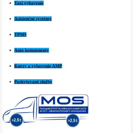
Taxi vybavenie
Asistenčné systémy
TPMS
Auto komponenty
Kurzy a vybavenie AMP
Poskytované služby