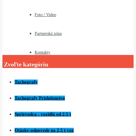
Foto / Video
Partnerská zóna
Kontakty
Zvoľte kategóriu
Tachografy
Tachografy Príslušenstvo
Sprievodca - vozidlá od 2,5 t
Otázky-odpovede na 2,5 t voz