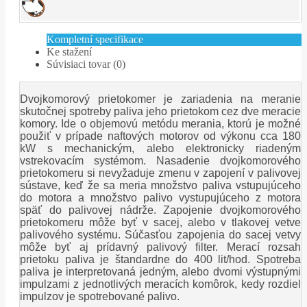
Kompletní specifikace
Ke stažení
Súvisiaci tovar (0)
Dvojkomorový prietokomer je zariadenia na meranie
skutočnej spotreby paliva jeho prietokom cez dve meracie
komory. Ide o objemovú metódu merania, ktorú je možné
použiť v prípade naftových motorov od výkonu cca 180
kW s mechanickým, alebo elektronicky riadeným
vstrekovacím systémom. Nasadenie dvojkomorového
prietokomeru si nevyžaduje zmenu v zapojení v palivovej
sústave, keď že sa meria množstvo paliva vstupujúceho
do motora a množstvo palivo vystupujúceho z motora
späť do palivovej nádrže. Zapojenie dvojkomorového
prietokomeru môže byť v sacej, alebo v tlakovej vetve
palivového systému. Súčasťou zapojenia do sacej vetvy
môže byť aj prídavný palivový filter. Merací rozsah
prietoku paliva je štandardne do 400 lit/hod. Spotreba
paliva je interpretovaná jedným, alebo dvomi výstupnými
impulzami z jednotlivých meracích komôrok, kedy rozdiel
impulzov je spotrebované palivo.