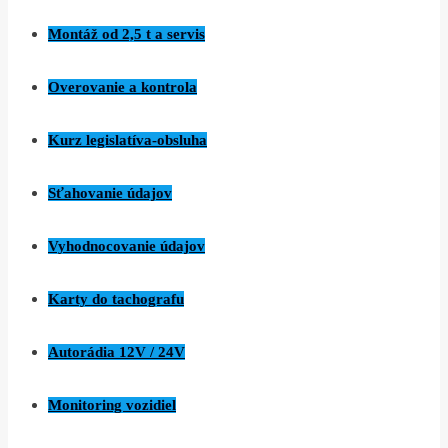
Montáž od 2,5 t a servis
Overovanie a kontrola
Kurz legislatíva-obsluha
Sťahovanie údajov
Vyhodnocovanie údajov
Karty do tachografu
Autorádia 12V / 24V
Monitoring vozidiel