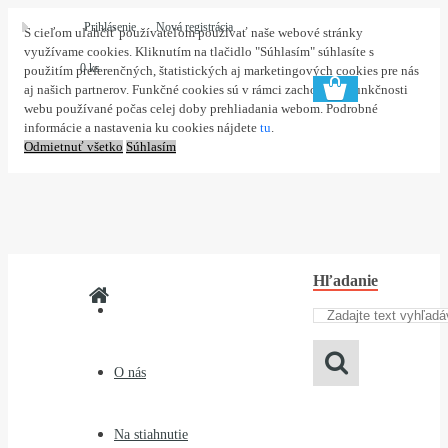
Prihlásenie
Nová registrácia
S cieľom uľahčiť používateľom používať naše webové stránky
využívame cookies. Kliknutím na tlačidlo "Súhlasím" súhlasíte s
0 ks
použitím preferenčných, štatistických aj marketingových cookies pre nás
aj našich partnerov. Funkčné cookies sú v rámci zachovania funkčnosti
webu používané počas celej doby prehliadania webom. Podrobné
informácie a nastavenia ku cookies nájdete
tu
.
Odmietnuť všetko
Súhlasím
Hľadanie
O nás
Na stiahnutie